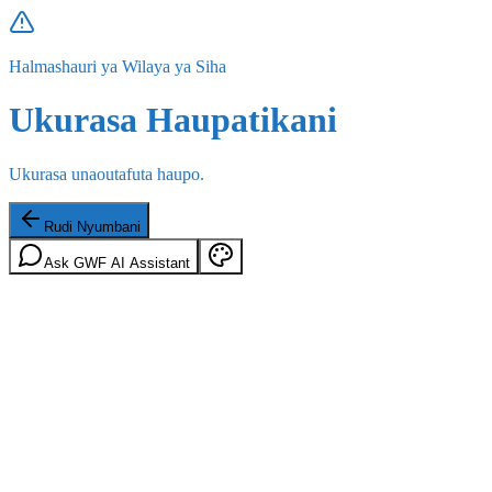
Halmashauri ya Wilaya ya Siha
Ukurasa Haupatikani
Ukurasa unaoutafuta haupo.
Rudi Nyumbani
Ask GWF AI Assistant