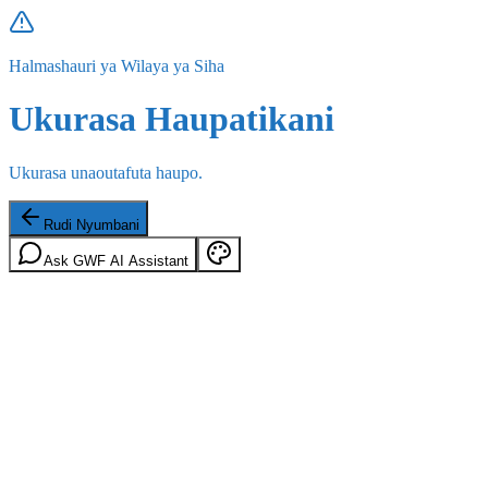
Halmashauri ya Wilaya ya Siha
Ukurasa Haupatikani
Ukurasa unaoutafuta haupo.
Rudi Nyumbani
Ask GWF AI Assistant