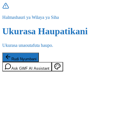
Halmashauri ya Wilaya ya Siha
Ukurasa Haupatikani
Ukurasa unaoutafuta haupo.
Rudi Nyumbani
Ask GWF AI Assistant