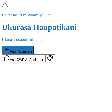
Halmashauri ya Wilaya ya Siha
Ukurasa Haupatikani
Ukurasa unaoutafuta haupo.
Rudi Nyumbani
Ask GWF AI Assistant