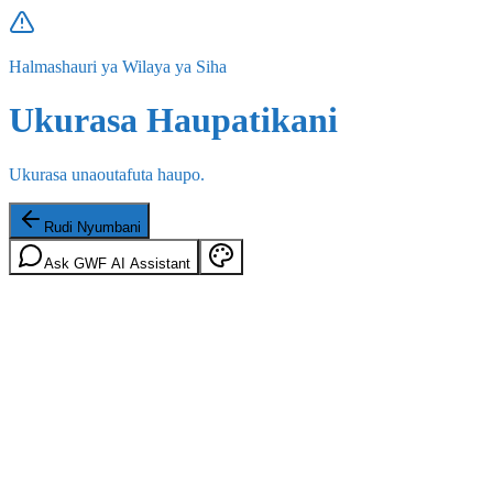
Halmashauri ya Wilaya ya Siha
Ukurasa Haupatikani
Ukurasa unaoutafuta haupo.
Rudi Nyumbani
Ask GWF AI Assistant