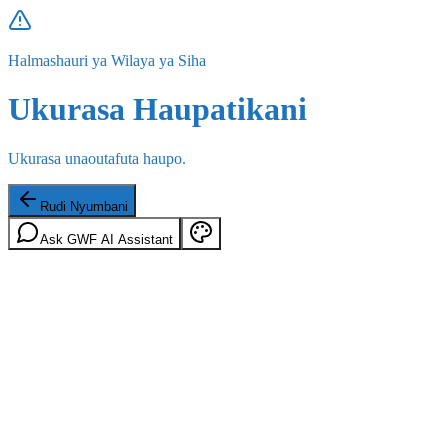
Halmashauri ya Wilaya ya Siha
Ukurasa Haupatikani
Ukurasa unaoutafuta haupo.
Rudi Nyumbani
Ask GWF AI Assistant