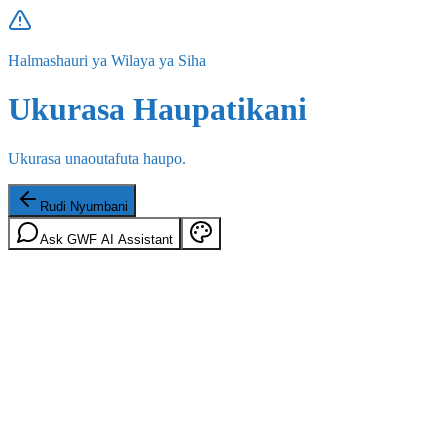
Halmashauri ya Wilaya ya Siha
Ukurasa Haupatikani
Ukurasa unaoutafuta haupo.
Rudi Nyumbani
Ask GWF AI Assistant