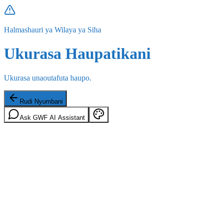
Halmashauri ya Wilaya ya Siha
Ukurasa Haupatikani
Ukurasa unaoutafuta haupo.
Rudi Nyumbani
Ask GWF AI Assistant