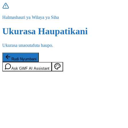
Halmashauri ya Wilaya ya Siha
Ukurasa Haupatikani
Ukurasa unaoutafuta haupo.
Rudi Nyumbani
Ask GWF AI Assistant