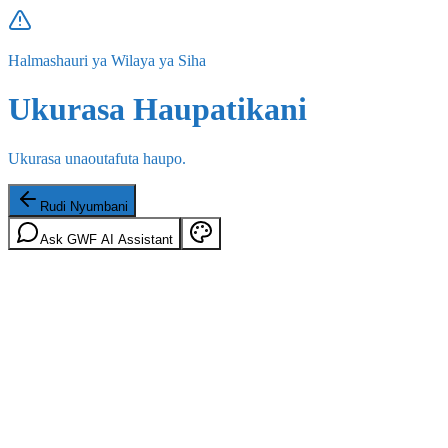
Halmashauri ya Wilaya ya Siha
Ukurasa Haupatikani
Ukurasa unaoutafuta haupo.
Rudi Nyumbani
Ask GWF AI Assistant