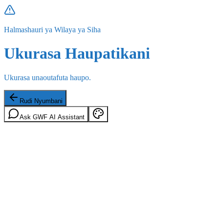
Halmashauri ya Wilaya ya Siha
Ukurasa Haupatikani
Ukurasa unaoutafuta haupo.
Rudi Nyumbani
Ask GWF AI Assistant