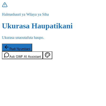
Halmashauri ya Wilaya ya Siha
Ukurasa Haupatikani
Ukurasa unaoutafuta haupo.
Rudi Nyumbani
Ask GWF AI Assistant