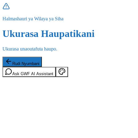
Halmashauri ya Wilaya ya Siha
Ukurasa Haupatikani
Ukurasa unaoutafuta haupo.
Rudi Nyumbani
Ask GWF AI Assistant